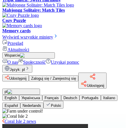
Mahjongg Solitaire: Match Tiles
Cozy Puzzle
Memory cards
Wyświetl wszystkie minigry
Przegląd
Aktualności
Wsparcie
O nas
Społeczność
Uzyskaj pomoc
Język
:
pl
Udostępnij
Zaloguj się / Zarejestruj się
Udostępnij
pl
English
Українська
Français
Deutsch
Português
Italiano
Español
Nederlands
Polski
Coral Isle 2 news