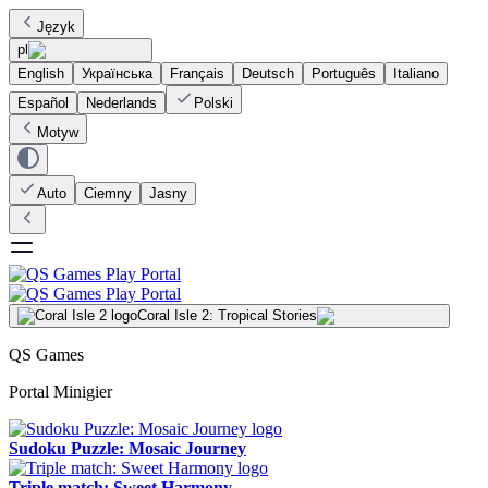
Język
pl
English
Українська
Français
Deutsch
Português
Italiano
Español
Nederlands
Polski
Motyw
Auto
Ciemny
Jasny
Coral Isle 2: Tropical Stories
QS Games
Portal Minigier
Sudoku Puzzle: Mosaic Journey
Triple match: Sweet Harmony