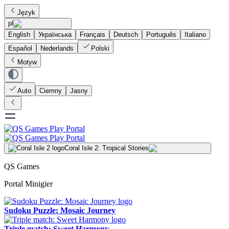
Język
pl
English
Українська
Français
Deutsch
Português
Italiano
Español
Nederlands
Polski
Motyw
Auto
Ciemny
Jasny
Coral Isle 2: Tropical Stories
QS Games
Portal Minigier
Sudoku Puzzle: Mosaic Journey
Triple match: Sweet Harmony