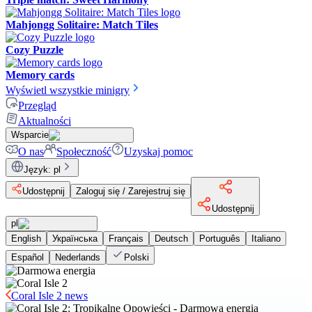
Mahjongg Solitaire: Match Tiles
Cozy Puzzle
Memory cards
Wyświetl wszystkie minigry
Przegląd
Aktualności
Wsparcie
O nas
Społeczność
Uzyskaj pomoc
Język
:
pl
Udostępnij
Zaloguj się / Zarejestruj się
Udostępnij
pl
English
Українська
Français
Deutsch
Português
Italiano
Español
Nederlands
Polski
Coral Isle 2 news