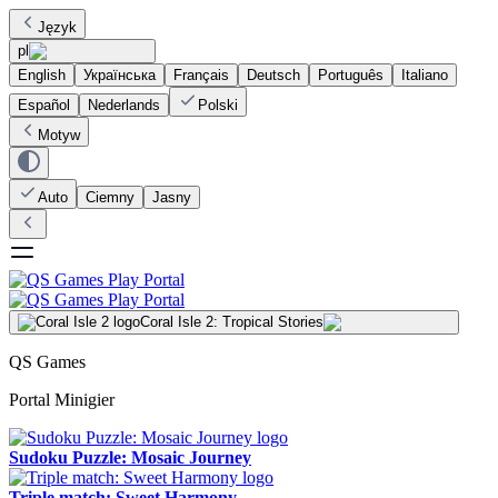
Język
pl
English
Українська
Français
Deutsch
Português
Italiano
Español
Nederlands
Polski
Motyw
Auto
Ciemny
Jasny
Coral Isle 2: Tropical Stories
QS Games
Portal Minigier
Sudoku Puzzle: Mosaic Journey
Triple match: Sweet Harmony