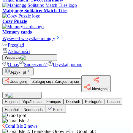
Mahjongg Solitaire: Match Tiles
Cozy Puzzle
Memory cards
Wyświetl wszystkie minigry
Przegląd
Aktualności
Wsparcie
O nas
Społeczność
Uzyskaj pomoc
Język
:
pl
Udostępnij
Zaloguj się / Zarejestruj się
Udostępnij
pl
English
Українська
Français
Deutsch
Português
Italiano
Español
Nederlands
Polski
Coral Isle 2 news