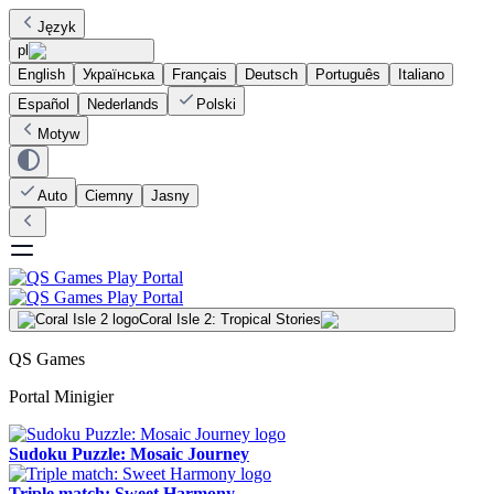
Język
pl
English
Українська
Français
Deutsch
Português
Italiano
Español
Nederlands
Polski
Motyw
Auto
Ciemny
Jasny
Coral Isle 2: Tropical Stories
QS Games
Portal Minigier
Sudoku Puzzle: Mosaic Journey
Triple match: Sweet Harmony