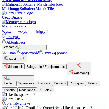
Mahjongg Solitaire: Match Tiles
Cozy Puzzle
Memory cards
Wyświetl wszystkie minigry
Przegląd
Aktualności
Wsparcie
O nas
Społeczność
Uzyskaj pomoc
Język
:
pl
Udostępnij
Zaloguj się / Zarejestruj się
Udostępnij
pl
English
Українська
Français
Deutsch
Português
Italiano
Español
Nederlands
Polski
Coral Isle 2 news