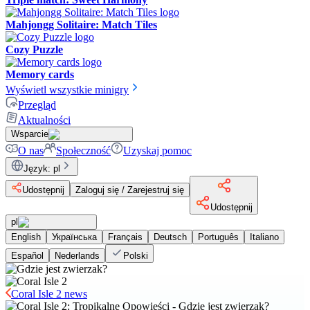
Mahjongg Solitaire: Match Tiles
Cozy Puzzle
Memory cards
Wyświetl wszystkie minigry
Przegląd
Aktualności
Wsparcie
O nas
Społeczność
Uzyskaj pomoc
Język
:
pl
Udostępnij
Zaloguj się / Zarejestruj się
Udostępnij
pl
English
Українська
Français
Deutsch
Português
Italiano
Español
Nederlands
Polski
Coral Isle 2 news