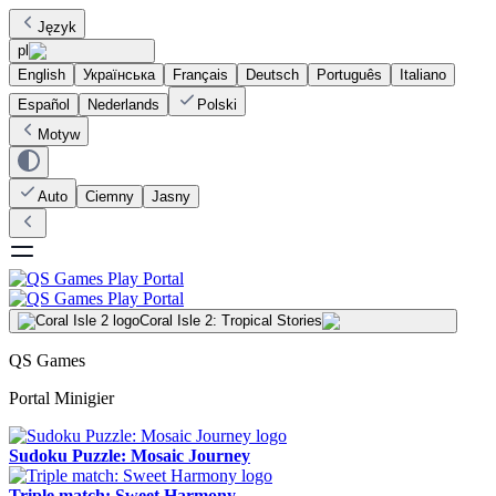
Język
pl
English
Українська
Français
Deutsch
Português
Italiano
Español
Nederlands
Polski
Motyw
Auto
Ciemny
Jasny
Coral Isle 2: Tropical Stories
QS Games
Portal Minigier
Sudoku Puzzle: Mosaic Journey
Triple match: Sweet Harmony