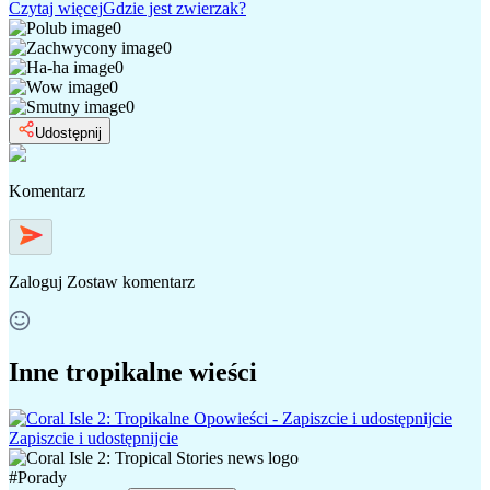
Czytaj więcej
Gdzie jest zwierzak?
0
0
0
0
0
Udostępnij
Komentarz
Zaloguj
Zostaw komentarz
Inne tropikalne wieści
Zapiszcie i udostępnijcie
#
Porady